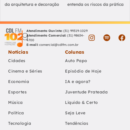
da arquitetura e decoração
entenda os riscos da prática
Atendimento Ouvinte:
(31) 99319-1029
Atendimento Comercial:
(31) 98634-
4700
E-mail:
comercial@cdlfm.com.br
Notícias
Colunas
Cidades
Auto Papo
Cinema e Séries
Episódio de Hoje
Economia
IA e agora?
Esportes
Juventude Prateada
Música
Líquido & Certo
Política
Seja Leve
Tecnologia
Tendências