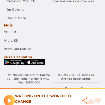
Conexão CDL FM
Preferências de Cookies
De Carona
Rádio Café
Mais
CDL FM
Mídia Kit
Peça Sua Música
Baixe o Aplicativo
Av. Nossa Senhora do Carmo,
© 2024 CDL-FM. Todos os
99 – Sion, Belo Horizonte/MG –
Direitos Reservados.
Cep: 30330-000
Termos de Uso
Fundação Educativa Cultural
Câmara De Dirigentes Lojistas
WAITING ON THE WORLD TO
Políticas de Privacidade
de Belo Horizonte
CHANGE
CNPJ: 04.210.060/0001-90
Preferências de Cookies