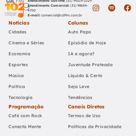
Atendimento Ouvinte:
(31) 99319-1029
Atendimento Comercial:
(31) 98634-
4700
E-mail:
comercial@cdlfm.com.br
Notícias
Colunas
Cidades
Auto Papo
Cinema e Séries
Episódio de Hoje
Economia
IA e agora?
Esportes
Juventude Prateada
Música
Líquido & Certo
Política
Seja Leve
Tecnologia
Tendências
Programação
Canais Diretos
Café com Rock
Termos de Uso
Conecta Mente
Políticas de Privacidade