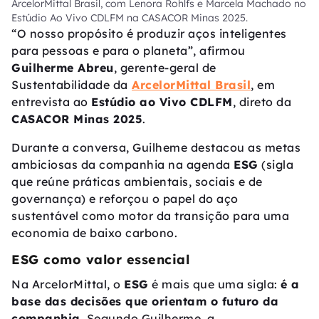
ArcelorMittal Brasil, com Lenora Rohlfs e Marcela Machado no
Estúdio Ao Vivo CDLFM na CASACOR Minas 2025.
“O nosso propósito é produzir aços inteligentes
para pessoas e para o planeta”, afirmou
Guilherme Abreu
, gerente-geral de
Sustentabilidade da
ArcelorMittal Brasil
, em
entrevista ao
Estúdio ao Vivo CDLFM
, direto da
CASACOR Minas 2025
.
Durante a conversa, Guilheme destacou as metas
ambiciosas da companhia na agenda
ESG
(sigla
que reúne práticas ambientais, sociais e de
governança) e reforçou o papel do aço
sustentável como motor da transição para uma
economia de baixo carbono.
ESG como valor essencial
Na ArcelorMittal, o
ESG
é mais que uma sigla:
é a
base das decisões que orientam o futuro da
companhia.
Segundo Guilherme, a