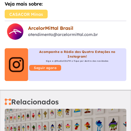
Veja mais sobre:
CASACOR Minas
ArcelorMittal Brasil
atendimento@arcelormittal.com.br
Acompanhe a Rádio das Quatro Estações no
Instagram!
Siga a @RadioCDLFM e fique por dentro das novidades
Seguir agora
Relacionados