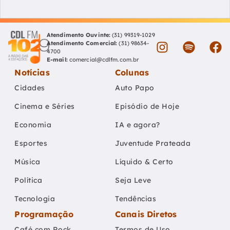
Atendimento Ouvinte:
(31) 99319-1029
Atendimento Comercial:
(31) 98634-
4700
E-mail:
comercial@cdlfm.com.br
Notícias
Colunas
Cidades
Auto Papo
Cinema e Séries
Episódio de Hoje
Economia
IA e agora?
Esportes
Juventude Prateada
Música
Líquido & Certo
Política
Seja Leve
Tecnologia
Tendências
Programação
Canais Diretos
Café com Rock
Termos de Uso