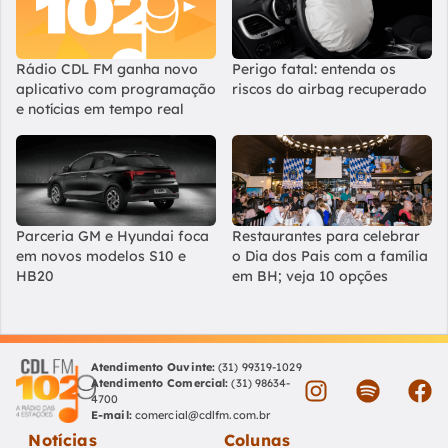
Rádio CDL FM ganha novo
Perigo fatal: entenda os
aplicativo com programação
riscos do airbag recuperado
e notícias em tempo real
Parceria GM e Hyundai foca
Restaurantes para celebrar
em novos modelos S10 e
o Dia dos Pais com a família
HB20
em BH; veja 10 opções
Atendimento Ouvinte:
(31) 99319-1029
Atendimento Comercial:
(31) 98634-
4700
E-mail:
comercial@cdlfm.com.br
Notícias
Colunas