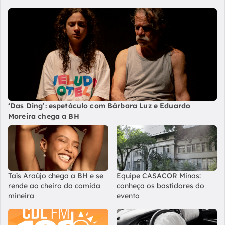
‘Das Ding’: espetáculo com Bárbara Luz e Eduardo
Moreira chega a BH
Taís Araújo chega a BH e se
Equipe CASACOR Minas:
rende ao cheiro da comida
conheça os bastidores do
mineira
evento