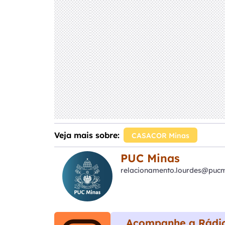
Veja mais sobre:
CASACOR Minas
PUC Minas
relacionamento.lourdes@pucm
Acompanhe a Rádio