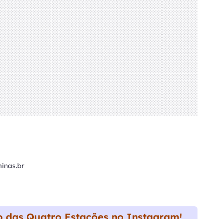
inas.br
 das Quatro Estações no Instagram!