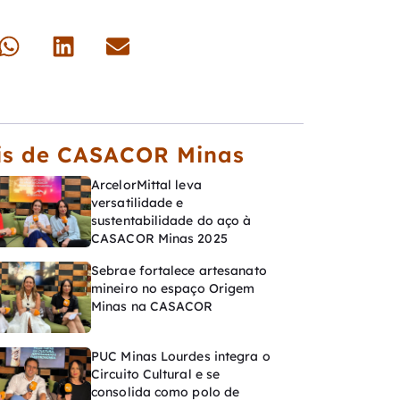
is de CASACOR Minas
ArcelorMittal leva
versatilidade e
sustentabilidade do aço à
CASACOR Minas 2025
Sebrae fortalece artesanato
mineiro no espaço Origem
Minas na CASACOR
PUC Minas Lourdes integra o
Circuito Cultural e se
consolida como polo de