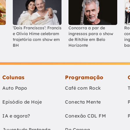
‘Dois Franciscos’: Francis
Concorra a par de
Ro
e Olivia Hime celebram
ingressos para o show
co
trajetória com show em
de Ritchie em Belo
in
BH
Horizonte
ba
Colunas
Programação
Auto Papo
Café com Rock
Episódio de Hoje
Conecta Mente
IA e agora?
Conexão CDL FM
Juventude Prateada
De Carona