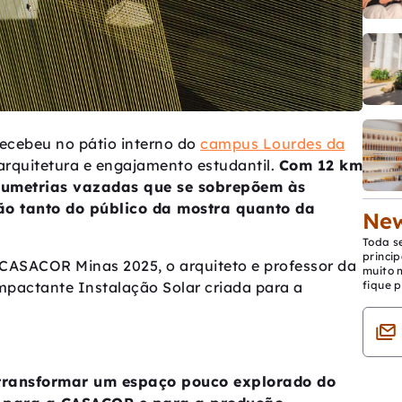
 recebeu no pátio interno do
campus Lourdes da
arquitetura e engajamento estudantil.
Com 12 km
olumetrias vazadas que se sobrepõem às
o tanto do público da mostra quanto da
New
Toda s
princip
 CASACOR Minas 2025, o arquiteto e professor da
muito 
fique p
mpactante Instalação Solar criada para a
 transformar um espaço pouco explorado do