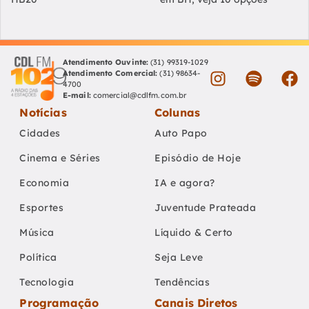
Atendimento Ouvinte:
(31) 99319-1029
Atendimento Comercial:
(31) 98634-
4700
E-mail:
comercial@cdlfm.com.br
Notícias
Colunas
Cidades
Auto Papo
Cinema e Séries
Episódio de Hoje
Economia
IA e agora?
Esportes
Juventude Prateada
Música
Líquido & Certo
Política
Seja Leve
Tecnologia
Tendências
Programação
Canais Diretos