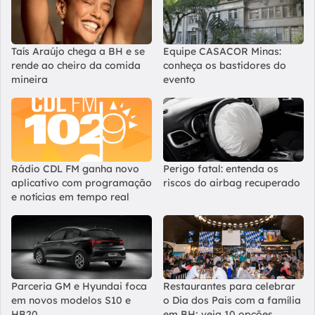
Taís Araújo chega a BH e se
Equipe CASACOR Minas:
rende ao cheiro da comida
conheça os bastidores do
mineira
evento
Rádio CDL FM ganha novo
Perigo fatal: entenda os
aplicativo com programação
riscos do airbag recuperado
e notícias em tempo real
Parceria GM e Hyundai foca
Restaurantes para celebrar
em novos modelos S10 e
o Dia dos Pais com a família
HB20
em BH; veja 10 opções