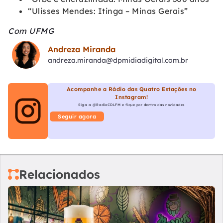
“Ulisses Mendes: Itinga – Minas Gerais”
Com UFMG
Andreza Miranda
andreza.miranda@dpmidiadigital.com.br
Acompanhe a Rádio das Quatro Estações no
Instagram!
Siga a @RadioCDLFM e fique por dentro das novidades
Seguir agora
Relacionados