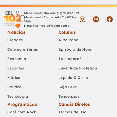
Atendimento Ouvinte:
(31) 99319-1029
Atendimento Comercial:
(31) 98634-
4700
E-mail:
comercial@cdlfm.com.br
Notícias
Colunas
Cidades
Auto Papo
Cinema e Séries
Episódio de Hoje
Economia
IA e agora?
Esportes
Juventude Prateada
Música
Líquido & Certo
Política
Seja Leve
Tecnologia
Tendências
Programação
Canais Diretos
Café com Rock
Termos de Uso