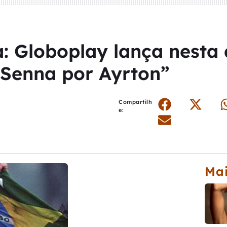
 Globoplay lança nesta q
“Senna por Ayrton”
Compartilh
e:
Mai