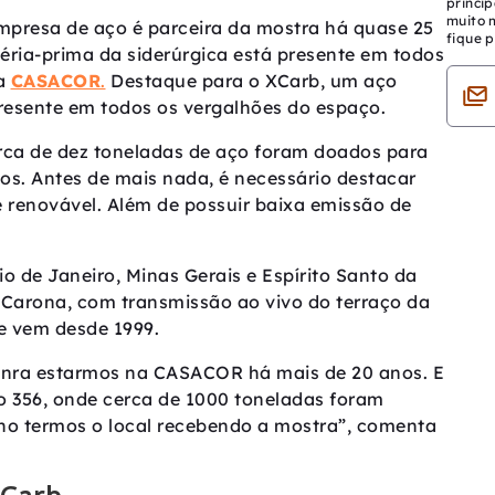
princip
muito 
 empresa de aço é parceira da mostra há quase 25
fique p
éria-prima da siderúrgica está presente em todos
na
CASACOR
.
Destaque para o XCarb, um aço
presente em todos os vergalhões do espaço.
erca de dez toneladas de aço foram doados para
s. Antes de mais nada, é necessário destacar
e renovável. Além de possuir baixa emissão de
o de Janeiro, Minas Gerais e Espírito Santo da
 Carona, com transmissão ao vivo do terraço da
ue vem desde 1999.
honra estarmos na CASACOR há mais de 20 anos. E
 356, onde cerca de 1000 toneladas foram
lho termos o local recebendo a mostra”, comenta