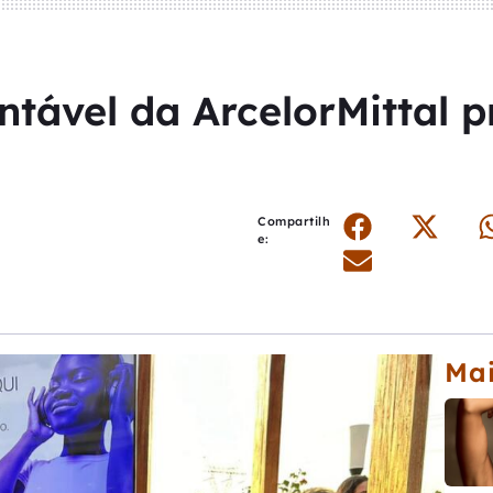
ntável da ArcelorMittal p
Compartilh
e:
Mai