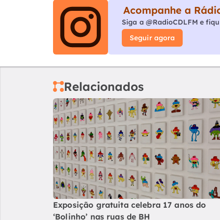
Acompanhe a Rádio
Siga a @RadioCDLFM e fiqu
Seguir agora
Relacionados
Exposição gratuita celebra 17 anos do
‘Bolinho’ nas ruas de BH