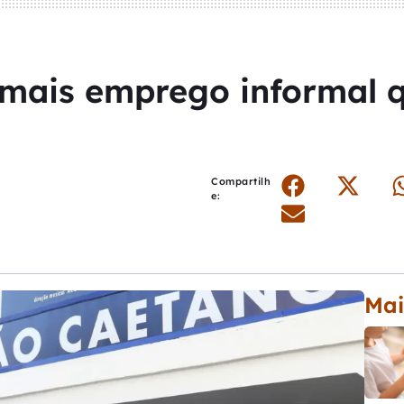
m mais emprego informal 
Compartilh
e:
Mai