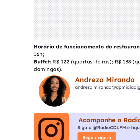
Horário de funcionamento do restaura
16h;
Buffet:
R$ 122 (quartas–feiras); R$ 138 (q
domingos).
Andreza Miranda
andreza.miranda@dpmidiadigi
Acompanhe a Rádio
Siga a @RadioCDLFM e fiqu
Seguir agora