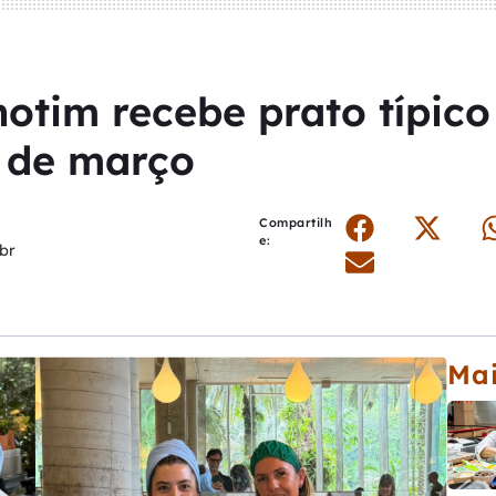
otim recebe prato típic
 de março
Compartilh
e:
br
Mai