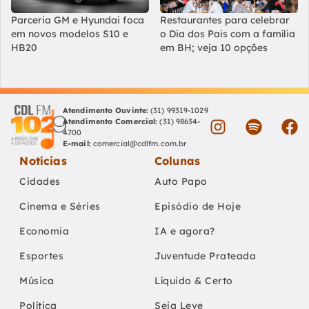
Parceria GM e Hyundai foca
Restaurantes para celebrar
em novos modelos S10 e
o Dia dos Pais com a família
HB20
em BH; veja 10 opções
Atendimento Ouvinte:
(31) 99319-1029
Atendimento Comercial:
(31) 98634-
4700
E-mail:
comercial@cdlfm.com.br
Notícias
Colunas
Cidades
Auto Papo
Cinema e Séries
Episódio de Hoje
Economia
IA e agora?
Esportes
Juventude Prateada
Música
Líquido & Certo
Política
Seja Leve