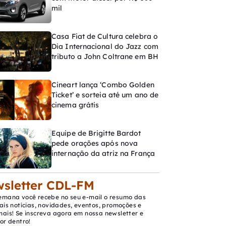
mil
Casa Fiat de Cultura celebra o
Dia Internacional do Jazz com
tributo a John Coltrane em BH
Cineart lança ‘Combo Golden
Ticket’ e sorteia até um ano de
cinema grátis
Equipe de Brigitte Bardot
pede orações após nova
internação da atriz na França
sletter CDL-FM
emana você recebe no seu e-mail o resumo das
ais notícias, novidades, eventos, promoções e
mais! Se inscreva agora em nossa newsletter e
or dentro!