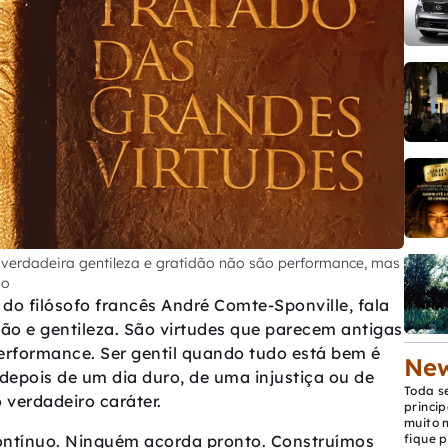
 verdadeira gentileza e gratidão não são performance, mas
ão
do filósofo francês André Comte-Sponville, fala
dão e gentileza. São virtudes que parecem antigas
rformance. Ser gentil quando tudo está bem é
New
 depois de um dia duro, de uma injustiça ou de
Toda s
verdadeiro caráter.
princip
muito 
contínuo. Ninguém acorda pronto. Construímos
fique p