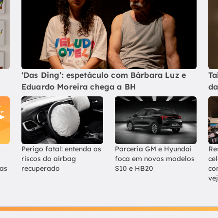
‘Das Ding’: espetáculo com Bárbara Luz e
Ta
Eduardo Moreira chega a BH
da
Perigo fatal: entenda os
Parceria GM e Hyundai
Re
riscos do airbag
foca em novos modelos
ce
ias
recuperado
S10 e HB20
co
ve