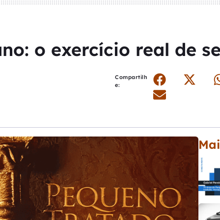
ano: o exercício real de 
Compartilh
e:
Mai