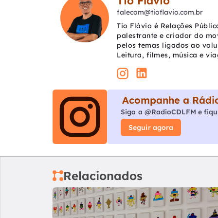
Tio Flávio
falecom@tioflavio.com.br
Tio Flávio é Relações Públic
palestrante e criador do mo
pelos temas ligados ao vol
Leitura, filmes, música e vi
Acompanhe a Rádio
Siga a @RadioCDLFM e fiqu
Seguir agora
Relacionados