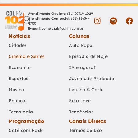
Atendimento Ouvinte:
(31) 99319-1029
Atendimento Comercial:
(31) 98634-
4700
E-mail:
comercial@cdlfm.com.br
Notícias
Colunas
Cidades
Auto Papo
Cinema e Séries
Episódio de Hoje
Economia
IA e agora?
Esportes
Juventude Prateada
Música
Líquido & Certo
Política
Seja Leve
Tecnologia
Tendências
Programação
Canais Diretos
Café com Rock
Termos de Uso