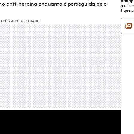
princip
o anti–heroína enquanto é perseguida pelo
muito 
fique p
APÓS A PUBLICIDADE