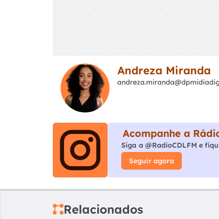
Andreza Miranda
andreza.miranda@dpmidiadigi
Acompanhe a Rádio
Siga a @RadioCDLFM e fiqu
Seguir agora
Relacionados