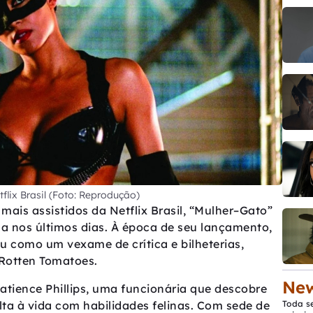
flix Brasil (Foto: Reprodução)
ais assistidos da Netflix Brasil, “Mulher–Gato”
ma nos últimos dias. À época de seu lançamento,
 como um vexame de crítica e bilheterias,
Rotten Tomatoes.
New
atience Phillips, uma funcionária que descobre
ta à vida com habilidades felinas. Com sede de
Toda s