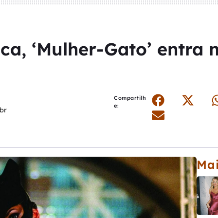
ica, ‘Mulher-Gato’ entra 
Compartilh
e:
br
Mai