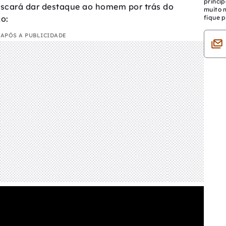
princip
 buscará dar destaque ao homem por trás do
muito 
o:
fique p
APÓS A PUBLICIDADE