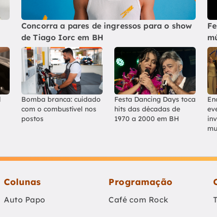
Concorra a pares de ingressos para o show
Fe
de Tiago Iorc em BH
mú
l
Bomba branca: cuidado
Festa Dancing Days toca
En
com o combustível nos
hits das décadas de
ev
postos
1970 a 2000 em BH
in
mu
Colunas
Programação
Auto Papo
Café com Rock