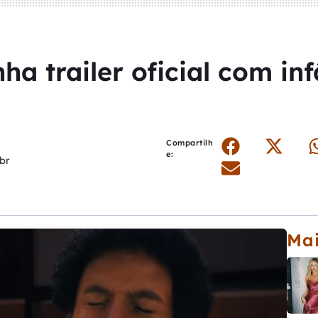
nha trailer oficial com i
Compartilh
e:
br
Mai