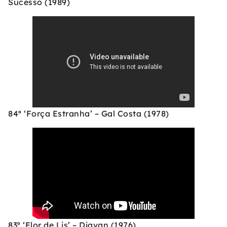
Sucesso (1989)
84º ‘Força Estranha’ – Gal Costa (1978)
83º ‘Flor de Lis’ – Djavan (1976)