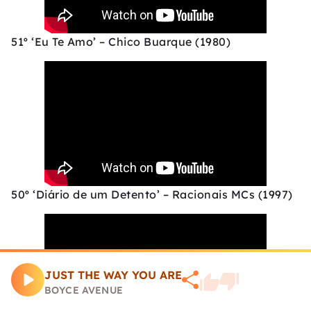
51º ‘Eu Te Amo’ – Chico Buarque (1980)
50º ‘Diário de um Detento’ – Racionais MCs (1997)
JUST THE WAY YOU ARE
BOYCE AVENUE