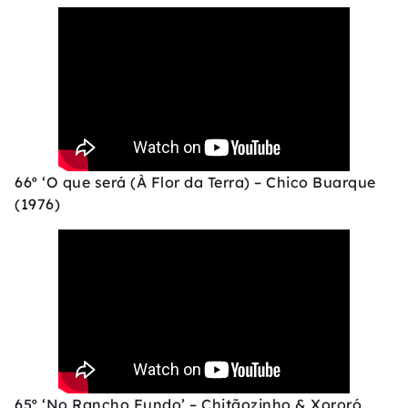
66º ‘O que será (À Flor da Terra) – Chico Buarque
(1976)
65º ‘No Rancho Fundo’ – Chitãozinho & Xororó