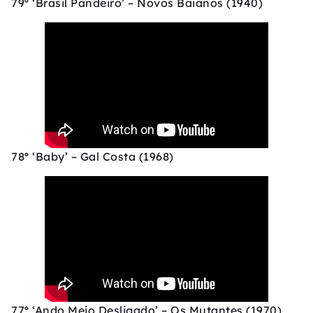
79º ‘Brasil Pandeiro’ – Novos Baianos (1940)
78º ‘Baby’ – Gal Costa (1968)
77º ‘Ando Meio Desligado’ – Os Mutantes (1970)