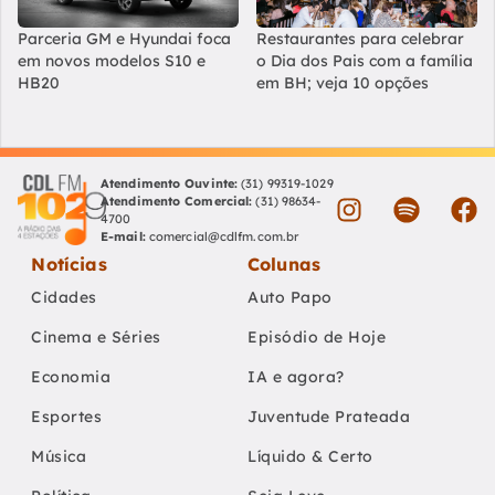
Parceria GM e Hyundai foca
Restaurantes para celebrar
em novos modelos S10 e
o Dia dos Pais com a família
HB20
em BH; veja 10 opções
Atendimento Ouvinte:
(31) 99319-1029
Atendimento Comercial:
(31) 98634-
4700
E-mail:
comercial@cdlfm.com.br
Notícias
Colunas
Cidades
Auto Papo
Cinema e Séries
Episódio de Hoje
Economia
IA e agora?
Esportes
Juventude Prateada
Música
Líquido & Certo