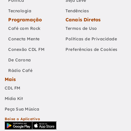
Política
Seja Leve
Tecnologia
Tendências
Programação
Canais Diretos
Café com Rock
Termos de Uso
Conecta Mente
Políticas de Privacidade
Conexão CDL FM
Preferências de Cookies
De Carona
Rádio Café
Mais
CDL FM
Mídia Kit
Peça Sua Música
Baixe o Aplicativo