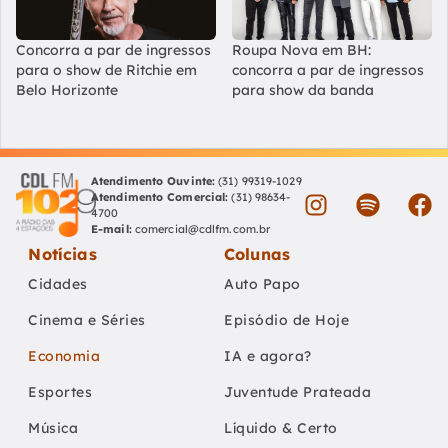
Concorra a par de ingressos
Roupa Nova em BH:
para o show de Ritchie em
concorra a par de ingressos
Belo Horizonte
para show da banda
Atendimento Ouvinte:
(31) 99319-1029
Atendimento Comercial:
(31) 98634-
4700
E-mail:
comercial@cdlfm.com.br
Notícias
Colunas
Cidades
Auto Papo
Cinema e Séries
Episódio de Hoje
Economia
IA e agora?
Esportes
Juventude Prateada
Música
Líquido & Certo