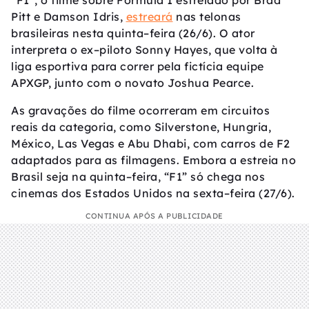
“F1”, o filme sobre Fórmula 1 estrelado por Brad
Pitt e Damson Idris,
estreará
nas telonas
brasileiras nesta quinta–feira (26/6). O ator
interpreta o ex–piloto Sonny Hayes, que volta à
liga esportiva para correr pela fictícia equipe
APXGP, junto com o novato Joshua Pearce.
As gravações do filme ocorreram em circuitos
reais da categoria, como Silverstone, Hungria,
México, Las Vegas e Abu Dhabi, com carros de F2
adaptados para as filmagens. Embora a estreia no
Brasil seja na quinta–feira, “F1” só chega nos
cinemas dos Estados Unidos na sexta–feira (27/6).
CONTINUA APÓS A PUBLICIDADE