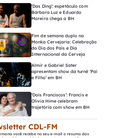
‘Das Ding’: espetáculo com
Bárbara Luz e Eduardo
Moreira chega a BH
Fim de semana duplo na
Monka Cervejaria: Celebração
do Dia dos Pais e Dia
Internacional da Cerveja
Almir e Gabriel Sater
apresentam show da turnê ‘Pai
e Filho’ em BH
‘Dois Franciscos’: Francis e
Olivia Hime celebram
trajetória com show em BH
sletter CDL-FM
emana você recebe no seu e-mail o resumo das