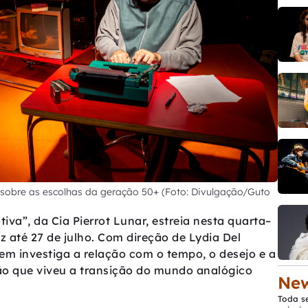
 sobre as escolhas da geração 50+ (Foto: Divulgação/Guto
a”, da Cia Pierrot Lunar, estreia nesta quarta–
z até 27 de julho. Com direção de Lydia Del
em investiga a relação com o tempo, o desejo e a
o que viveu a transição do mundo analógico
New
Toda s