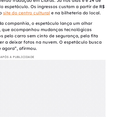
 terão tradução em Libras. Já nos dias 6 e 24 de
do espetáculo. Os ingressos custam a partir de R$
no
site do centro cultural
e na bilheteria do local.
da companhia, o espetáculo lança um olhar
0+, que acompanhou mudanças tecnológicas
pelo carro sem cinto de segurança, pela fita
er a deixar fotos na nuvem. O espetáculo busca
e agora”, afirmou.
APÓS A PUBLICIDADE