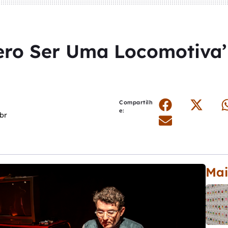
ero Ser Uma Locomotiva’
Compartilh
e:
br
Mai