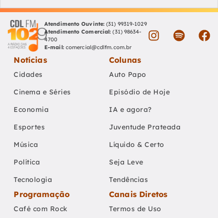
Atendimento Ouvinte:
(31) 99319-1029
Atendimento Comercial:
(31) 98634-
4700
E-mail:
comercial@cdlfm.com.br
Notícias
Colunas
Cidades
Auto Papo
Cinema e Séries
Episódio de Hoje
Economia
IA e agora?
Esportes
Juventude Prateada
Música
Líquido & Certo
Política
Seja Leve
Tecnologia
Tendências
Programação
Canais Diretos
Café com Rock
Termos de Uso