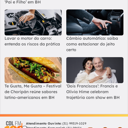
‘Pai e Filho’ em BH
Lavar o motor do carro:
Câmbio automático: saiba
entenda os riscos da prática
como estacionar do jeito
certo
Te Gusta, Me Gusta – Festival
‘Dois Franciscos’: Francis e
de Choripán reúne sabores
Olivia Hime celebram
latino-americanos em BH
trajetória com show em BH
Atendimento Ouvinte:
(31) 99319-1029