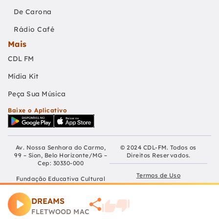
De Carona
Rádio Café
Mais
CDL FM
Mídia Kit
Peça Sua Música
Baixe o Aplicativo
Av. Nossa Senhora do Carmo,
© 2024 CDL-FM. Todos os
99 – Sion, Belo Horizonte/MG –
Direitos Reservados.
Cep: 30330-000
Termos de Uso
Fundação Educativa Cultural
Câmara De Dirigentes Lojistas
Políticas de Privacidade
de Belo Horizonte
DREAMS
CNPJ: 04.210.060/0001-90
Preferências de Cookies
FLETWOOD MAC