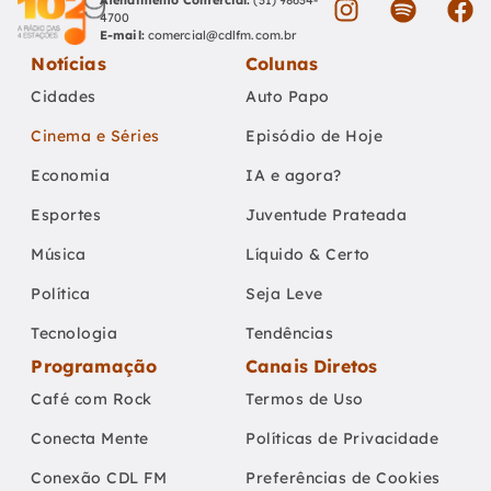
Atendimento Comercial:
(31) 98634-
4700
E-mail:
comercial@cdlfm.com.br
Notícias
Colunas
Cidades
Auto Papo
Cinema e Séries
Episódio de Hoje
Economia
IA e agora?
Esportes
Juventude Prateada
Música
Líquido & Certo
Política
Seja Leve
Tecnologia
Tendências
Programação
Canais Diretos
Café com Rock
Termos de Uso
Conecta Mente
Políticas de Privacidade
Conexão CDL FM
Preferências de Cookies