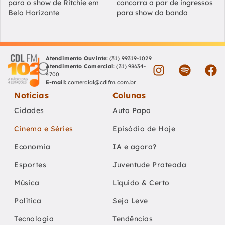
para o show de Ritchie em
concorra a par de ingressos
Belo Horizonte
para show da banda
Atendimento Ouvinte:
(31) 99319-1029
Atendimento Comercial:
(31) 98634-
4700
E-mail:
comercial@cdlfm.com.br
Notícias
Colunas
Cidades
Auto Papo
Cinema e Séries
Episódio de Hoje
Economia
IA e agora?
Esportes
Juventude Prateada
Música
Líquido & Certo
Política
Seja Leve
Tecnologia
Tendências