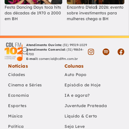
Festa Dancing Days toca hits
Encontro D’ela$ 2026: evento
das décadas de 1970 a 2000
sobre investimentos para
em BH
mulheres chega a BH
Atendimento Ouvinte:
(31) 99319-1029
Atendimento Comercial:
(31) 98634-
4700
E-mail:
comercial@cdlfm.com.br
Notícias
Colunas
Cidades
Auto Papo
Cinema e Séries
Episódio de Hoje
Economia
IA e agora?
Esportes
Juventude Prateada
Música
Líquido & Certo
Política
Seja Leve