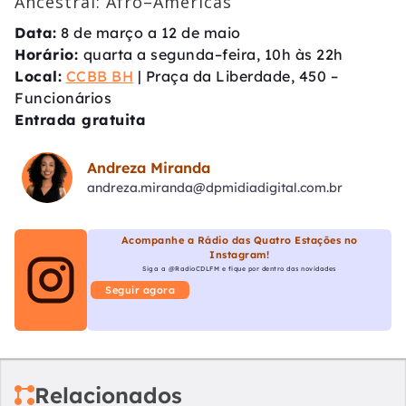
Ancestral: Afro–Américas
Data:
8 de março a 12 de maio
Horário:
quarta a segunda–feira, 10h às 22h
Local:
CCBB BH
| Praça da Liberdade, 450 –
Funcionários
Entrada gratuita
Andreza Miranda
andreza.miranda@dpmidiadigital.com.br
Acompanhe a Rádio das Quatro Estações no
Instagram!
Siga a @RadioCDLFM e fique por dentro das novidades
Seguir agora
Relacionados