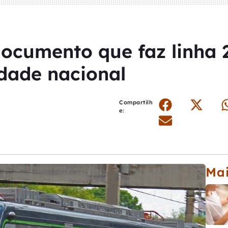
documento que faz linha 
idade nacional
Compartilh
e:
Mai