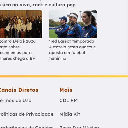
sica ao vivo, rock e cultura pop
contro D’ela$ 2026:
‘Ted Lasso’: temporada
ento sobre
4 estreia nesta quarta e
vestimentos para
aposta em futebol
lheres chega a BH
feminino
Canais Diretos
Mais
Termos de Uso
CDL FM
Políticas de Privacidade
Mídia Kit
Preferências de Cookies
Peça Sua Música