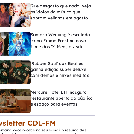
Que desgosto que nada; veja
os ídolos da música que
sopram velinhas em agosto
Samara Weaving é escalada
como Emma Frost no novo
filme dos ‘X-Men’, diz site
‘Rubber Soul’ dos Beatles
ganha edição super deluxe
com demos e mixes inéditos
Mercure Hotel BH inaugura
restaurante aberto ao público
e espaço para eventos
sletter CDL-FM
emana você recebe no seu e-mail o resumo das