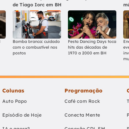
de Tiago Iorc em BH
mú
l
Bomba branca: cuidado
Festa Dancing Days toca
En
com o combustível nos
hits das décadas de
ev
postos
1970 a 2000 em BH
in
mu
Colunas
Programação
Auto Papo
Café com Rock
Episódio de Hoje
Conecta Mente
IA e agora?
Conexão CDL FM