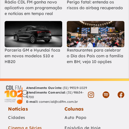
Rádio CDL FM ganha novo
Perigo fatal: entenda os
aplicativo com programação
riscos do airbag recuperado
e notícias em tempo real
Parceria GM e Hyundai foca
Restaurantes para celebrar
em novos modelos S10 e
o Dia dos Pais com a família
HB20
em BH; veja 10 opções
Atendimento Ouvinte:
(31) 99319-1029
Atendimento Comercial:
(31) 98634-
4700
E-mail:
comercial@cdlfm.com.br
Notícias
Colunas
Cidades
Auto Papo
Cinema e Séries
Episódio de Hoje