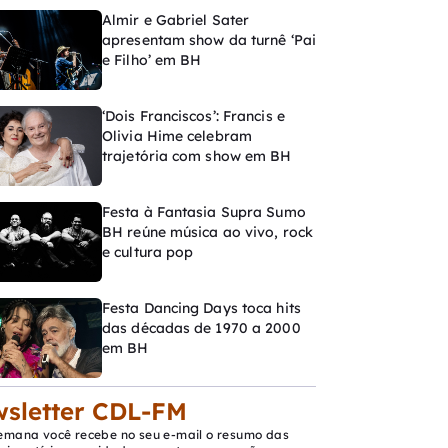
Almir e Gabriel Sater
apresentam show da turnê ‘Pai
e Filho’ em BH
‘Dois Franciscos’: Francis e
Olivia Hime celebram
trajetória com show em BH
Festa à Fantasia Supra Sumo
BH reúne música ao vivo, rock
e cultura pop
Festa Dancing Days toca hits
das décadas de 1970 a 2000
em BH
sletter CDL-FM
emana você recebe no seu e-mail o resumo das