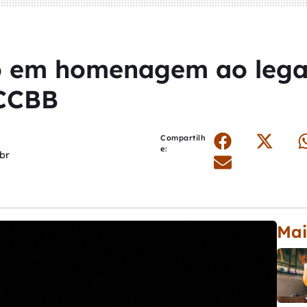
lo em homenagem ao leg
 CCBB
Compartilh
e:
br
Mai