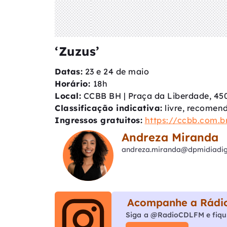
‘Zuzus’
Datas:
23 e 24 de maio
Horário:
18h
Local:
CCBB BH | Praça da Liberdade, 450
Classificação indicativa:
livre, recomen
Ingressos gratuitos:
https://ccbb.com.br
Andreza Miranda
andreza.miranda@dpmidiadigi
Acompanhe a Rádio
Siga a @RadioCDLFM e fiqu