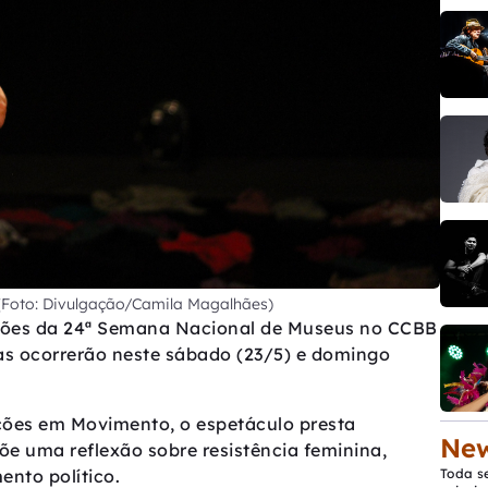
 (Foto: Divulgação/Camila Magalhães)
ções da 24ª Semana Nacional de Museus no CCBB
tas ocorrerão neste sábado (23/5) e domingo
ões em Movimento, o espetáculo presta
New
e uma reflexão sobre resistência feminina,
nto político.
Toda s