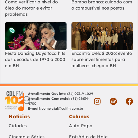
Como verificar o nível do
Bomba branca: cuidado com
óleo do motor e evitar
o combustível nos postos
problemas
Festa Dancing Days toca hits
Encontro D’ela$ 2026: evento
das décadas de 1970 a 2000
sobre investimentos para
em BH
mulheres chega a BH
Atendimento Ouvinte:
(31) 99319-1029
Atendimento Comercial:
(31) 98634-
4700
E-mail:
comercial@cdlfm.com.br
Notícias
Colunas
Cidades
Auto Papo
Cinema e Séries
Episódio de Hoje