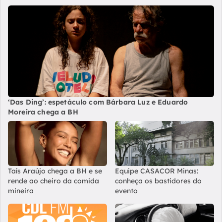
‘Das Ding’: espetáculo com Bárbara Luz e Eduardo
Moreira chega a BH
Taís Araújo chega a BH e se
Equipe CASACOR Minas:
rende ao cheiro da comida
conheça os bastidores do
mineira
evento