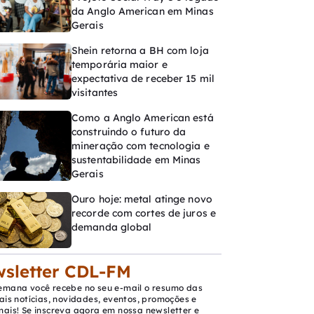
da Anglo American em Minas
Gerais
Shein retorna a BH com loja
temporária maior e
expectativa de receber 15 mil
visitantes
Como a Anglo American está
construindo o futuro da
mineração com tecnologia e
sustentabilidade em Minas
Gerais
Ouro hoje: metal atinge novo
recorde com cortes de juros e
demanda global
sletter CDL-FM
emana você recebe no seu e-mail o resumo das
ais notícias, novidades, eventos, promoções e
mais! Se inscreva agora em nossa newsletter e