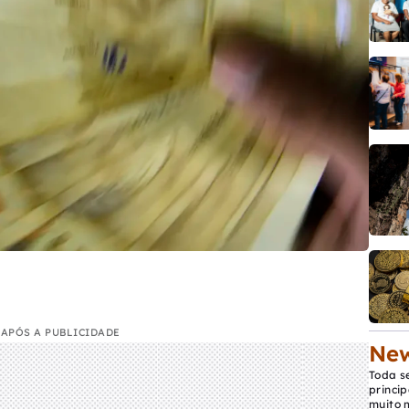
APÓS A PUBLICIDADE
New
Toda s
princip
muito 