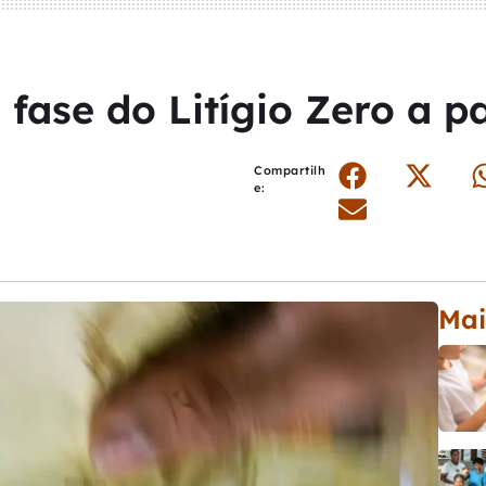
fase do Litígio Zero a par
Compartilh
e:
Mai