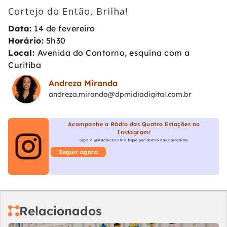
Cortejo do Então, Brilha!
Data:
14 de fevereiro
Horário:
5h30
Local:
Avenida do Contorno, esquina com a
Curitiba
Andreza Miranda
andreza.miranda@dpmidiadigital.com.br
Acompanhe a Rádio das Quatro Estações no
Instagram!
Siga a @RadioCDLFM e fique por dentro das novidades
Seguir agora
Relacionados