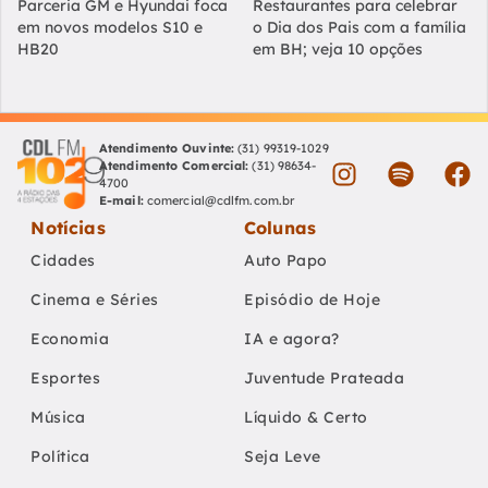
Parceria GM e Hyundai foca
Restaurantes para celebrar
em novos modelos S10 e
o Dia dos Pais com a família
HB20
em BH; veja 10 opções
Atendimento Ouvinte:
(31) 99319-1029
Atendimento Comercial:
(31) 98634-
4700
E-mail:
comercial@cdlfm.com.br
Notícias
Colunas
Cidades
Auto Papo
Cinema e Séries
Episódio de Hoje
Economia
IA e agora?
Esportes
Juventude Prateada
Música
Líquido & Certo
Política
Seja Leve