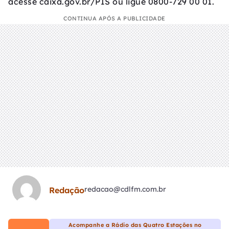
acesse caixa.gov.br/PIS ou ligue 0800-729 00 01.
CONTINUA APÓS A PUBLICIDADE
redacao@cdlfm.com.br
Redação
Acompanhe a Rádio das Quatro Estações no