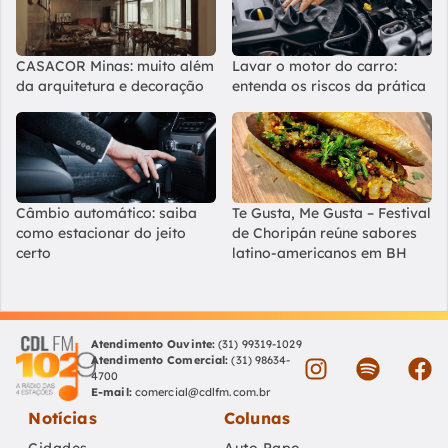
CASACOR Minas: muito além
Lavar o motor do carro:
da arquitetura e decoração
entenda os riscos da prática
Câmbio automático: saiba
Te Gusta, Me Gusta – Festival
como estacionar do jeito
de Choripán reúne sabores
certo
latino-americanos em BH
Atendimento Ouvinte:
(31) 99319-1029
Atendimento Comercial:
(31) 98634-
4700
E-mail:
comercial@cdlfm.com.br
Notícias
Colunas
Cidades
Auto Papo