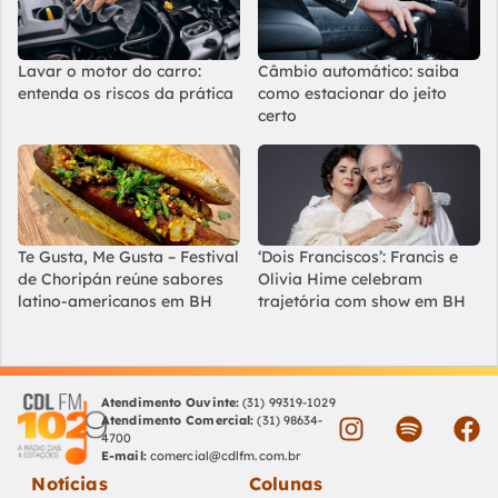
Lavar o motor do carro:
Câmbio automático: saiba
entenda os riscos da prática
como estacionar do jeito
certo
Te Gusta, Me Gusta – Festival
‘Dois Franciscos’: Francis e
de Choripán reúne sabores
Olivia Hime celebram
latino-americanos em BH
trajetória com show em BH
Atendimento Ouvinte:
(31) 99319-1029
Atendimento Comercial:
(31) 98634-
4700
E-mail:
comercial@cdlfm.com.br
Notícias
Colunas