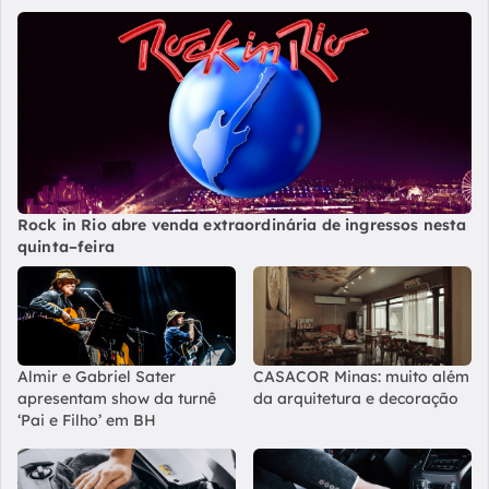
Rock in Rio abre venda extraordinária de ingressos nesta
quinta–feira
Almir e Gabriel Sater
CASACOR Minas: muito além
apresentam show da turnê
da arquitetura e decoração
‘Pai e Filho’ em BH