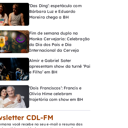
‘Das Ding’: espetáculo com
Bárbara Luz e Eduardo
Moreira chega a BH
Fim de semana duplo na
Monka Cervejaria: Celebração
do Dia dos Pais e Dia
Internacional da Cerveja
Almir e Gabriel Sater
apresentam show da turnê ‘Pai
e Filho’ em BH
‘Dois Franciscos’: Francis e
Olivia Hime celebram
trajetória com show em BH
sletter CDL-FM
emana você recebe no seu e-mail o resumo das