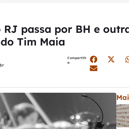
 RJ passa por BH e outr
do Tim Maia
Compartilh
e:
br
Mai