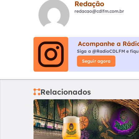
Redação
redacao@cdlfm.com.br
Acompanhe a Rádio
Siga a @RadioCDLFM e fiqu
Seguir agora
Relacionados