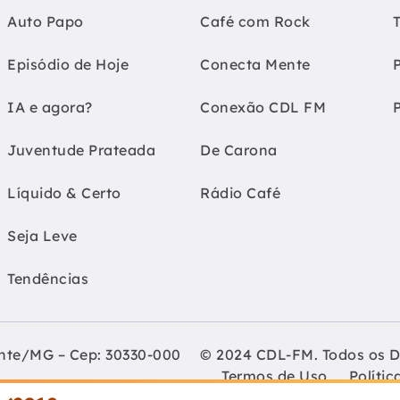
Auto Papo
Café com Rock
Episódio de Hoje
Conecta Mente
IA e agora?
Conexão CDL FM
Juventude Prateada
De Carona
Líquido & Certo
Rádio Café
Seja Leve
Tendências
onte/MG – Cep: 30330-000
© 2024 CDL-FM. Todos os D
Termos de Uso
Polític
Lojistas de Belo Horizonte