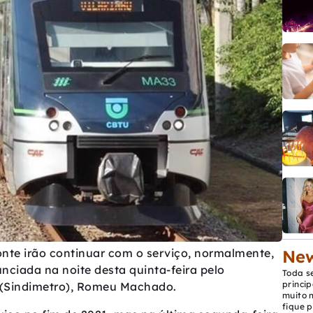
New
onte irão continuar com o serviço, normalmente,
nunciada na noite desta quinta-feira pelo
Toda s
princip
s (Sindimetro), Romeu Machado.
muito 
fique p