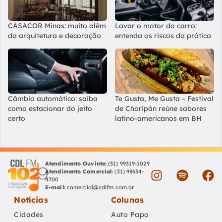
CASACOR Minas: muito além
Lavar o motor do carro:
da arquitetura e decoração
entenda os riscos da prática
Câmbio automático: saiba
Te Gusta, Me Gusta – Festival
como estacionar do jeito
de Choripán reúne sabores
certo
latino-americanos em BH
Atendimento Ouvinte:
(31) 99319-1029
Atendimento Comercial:
(31) 98634-
4700
E-mail:
comercial@cdlfm.com.br
Notícias
Colunas
Cidades
Auto Papo