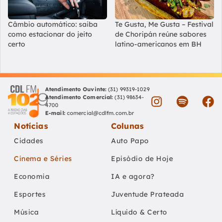
Câmbio automático: saiba
Te Gusta, Me Gusta – Festival
como estacionar do jeito
de Choripán reúne sabores
certo
latino-americanos em BH
Atendimento Ouvinte:
(31) 99319-1029
Atendimento Comercial:
(31) 98634-
4700
E-mail:
comercial@cdlfm.com.br
Notícias
Colunas
Cidades
Auto Papo
Cinema e Séries
Episódio de Hoje
Economia
IA e agora?
Esportes
Juventude Prateada
Música
Líquido & Certo