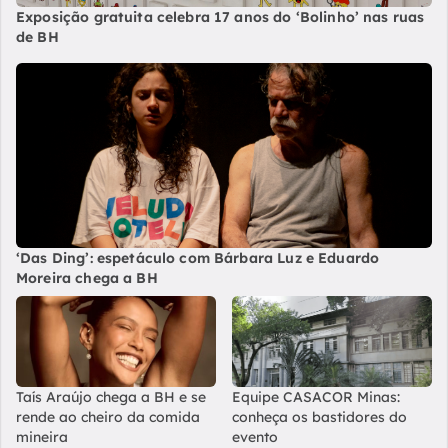
Exposição gratuita celebra 17 anos do ‘Bolinho’ nas ruas
de BH
‘Das Ding’: espetáculo com Bárbara Luz e Eduardo
Moreira chega a BH
Taís Araújo chega a BH e se
Equipe CASACOR Minas:
rende ao cheiro da comida
conheça os bastidores do
mineira
evento