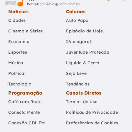
E-mail:
comercial@cdlfm.com.br
Notícias
Colunas
Cidades
Auto Papo
Cinema e Séries
Episódio de Hoje
Economia
IA e agora?
Esportes
Juventude Prateada
Música
Líquido & Certo
Política
Seja Leve
Tecnologia
Tendências
Programação
Canais Diretos
Café com Rock
Termos de Uso
Conecta Mente
Políticas de Privacidade
Conexão CDL FM
Preferências de Cookies