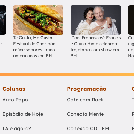
Te Gusta, Me Gusta –
‘Dois Franciscos’: Francis
Co
ar
Festival de Choripán
e Olivia Hime celebram
in
reúne sabores latino-
trajetória com show em
de
americanos em BH
BH
Ho
Colunas
Programação
Auto Papo
Café com Rock
Episódio de Hoje
Conecta Mente
IA e agora?
Conexão CDL FM