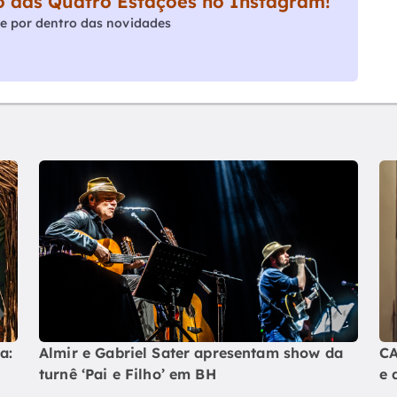
 das Quatro Estações no Instagram!
e por dentro das novidades
a:
Almir e Gabriel Sater apresentam show da
CA
turnê ‘Pai e Filho’ em BH
e 