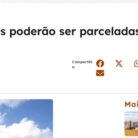
s poderão ser parceladas
Compartilh
e:
Mai