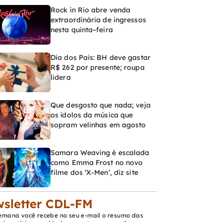
Rock in Rio abre venda
extraordinária de ingressos
nesta quinta–feira
Dia dos Pais: BH deve gastar
R$ 262 por presente; roupa
lidera
Que desgosto que nada; veja
os ídolos da música que
sopram velinhas em agosto
Samara Weaving é escalada
como Emma Frost no novo
filme dos ‘X-Men’, diz site
sletter CDL-FM
emana você recebe no seu e-mail o resumo das