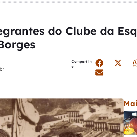
tegrantes do Clube da Es
Borges
Compartilh
e:
br
Mai