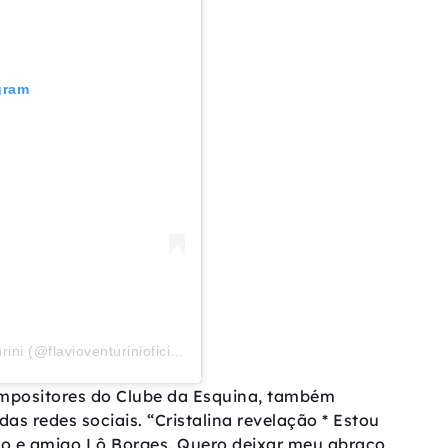
gram
Uma publicação compartilhada por Flávio Venturini (@flavioventurinioficial)
mpositores do Clube da Esquina, também
s redes sociais. “Cristalina revelação * Estou
iro e amigo Lô Borges. Quero deixar meu abraço