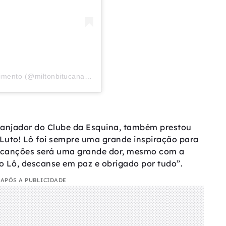
Uma publicação compartilhada por Milton Nascimento (@miltonbitucanascimento)
rranjador do Clube da Esquina, também prestou
uto! Lô foi sempre uma grande inspiração para
s canções será uma grande dor, mesmo com a
do Lô, descanse em paz e obrigado por tudo”.
APÓS A PUBLICIDADE