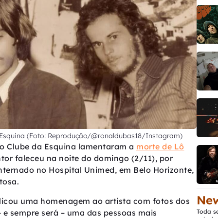
 Esquina (Foto: Reprodução/@ronaldubas18/Instagram)
 do Clube da Esquina lamentaram a
morte de Lô
ntor faleceu na noite do domingo (2/11), por
 internado no Hospital Unimed, em Belo Horizonte,
tosa.
New
blicou uma homenagem ao artista com fotos dos
 – e sempre será – uma das pessoas mais
Toda s