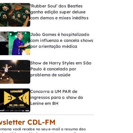
‘Rubber Soul’ dos Beatles
ganha edição super deluxe
com demos e mixes inéditos
João Gomes é hospitalizado
com influenza e cancela shows
por orientação médica
Show de Harry Styles em São
Paulo é cancelado por
problema de saúde
Concorra a UM PAR de
ingressos para o show do
Lenine em BH
sletter CDL-FM
emana você recebe no seu e-mail o resumo das