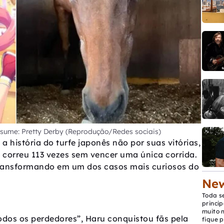
sume: Pretty Derby (Reprodução/Redes sociais)
 história do turfe japonês não por suas vitórias,
, correu 113 vezes sem vencer uma única corrida.
transformando em um dos casos mais curiosos do
New
Toda s
princip
muito 
odos os perdedores”, Haru conquistou fãs pela
fique p