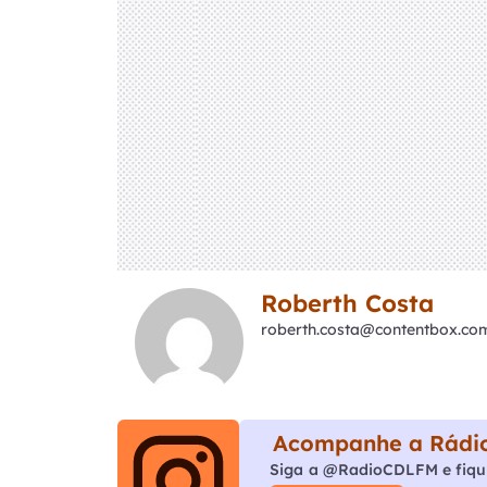
Roberth Costa
roberth.costa@contentbox.co
Acompanhe a Rádio
Siga a @RadioCDLFM e fiqu