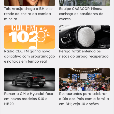
Taís Araújo chega a BH e se
Equipe CASACOR Minas:
rende ao cheiro da comida
conheça os bastidores do
mineira
evento
Rádio CDL FM ganha novo
Perigo fatal: entenda os
aplicativo com programação
riscos do airbag recuperado
e notícias em tempo real
Parceria GM e Hyundai foca
Restaurantes para celebrar
em novos modelos S10 e
o Dia dos Pais com a família
HB20
em BH; veja 10 opções