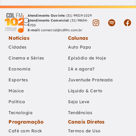
Atendimento Ouvinte:
(31) 99319-1029
Atendimento Comercial:
(31) 98634-
4700
E-mail:
comercial@cdlfm.com.br
Notícias
Colunas
Cidades
Auto Papo
Cinema e Séries
Episódio de Hoje
Economia
IA e agora?
Esportes
Juventude Prateada
Música
Líquido & Certo
Política
Seja Leve
Tecnologia
Tendências
Programação
Canais Diretos
Café com Rock
Termos de Uso