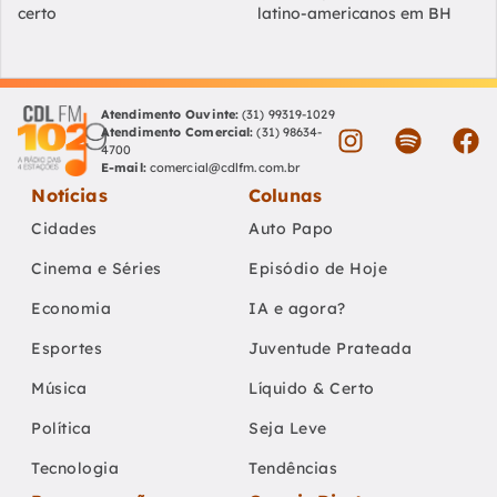
certo
latino-americanos em BH
Atendimento Ouvinte:
(31) 99319-1029
Atendimento Comercial:
(31) 98634-
4700
E-mail:
comercial@cdlfm.com.br
Notícias
Colunas
Cidades
Auto Papo
Cinema e Séries
Episódio de Hoje
Economia
IA e agora?
Esportes
Juventude Prateada
Música
Líquido & Certo
Política
Seja Leve
Tecnologia
Tendências