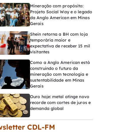
Mineração com propósito:
Projeto Social Way e o legado
da Anglo American em Minas
Gerais
Shein retorna a BH com loja
temporária maior e
expectativa de receber 15 mil
visitantes
Como a Anglo American está
construindo o futuro da
mineração com tecnologia e
sustentabilidade em Minas
Gerais
Ouro hoje: metal atinge novo
recorde com cortes de juros e
demanda global
sletter CDL-FM