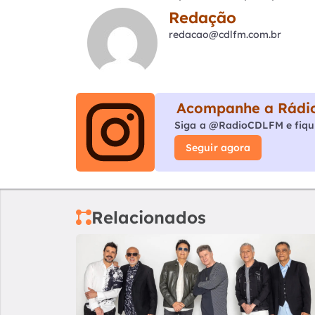
Redação
redacao@cdlfm.com.br
Acompanhe a Rádio
Siga a @RadioCDLFM e fiqu
Seguir agora
Relacionados