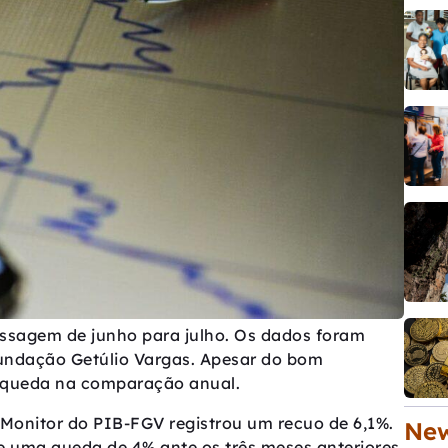
assagem de junho para julho. Os dados foram
Fundação Getúlio Vargas. Apesar do bom
 queda na comparação anual.
Monitor do PIB-FGV registrou um recuo de 6,1%.
New
e uma queda de 4% ante os três meses anteriores.