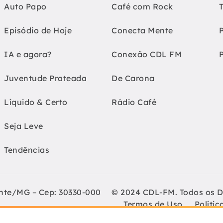
Auto Papo
Café com Rock
Episódio de Hoje
Conecta Mente
IA e agora?
Conexão CDL FM
Juventude Prateada
De Carona
Líquido & Certo
Rádio Café
Seja Leve
Tendências
onte/MG – Cep: 30330-000
© 2024 CDL-FM. Todos os D
Termos de Uso
Polític
Lojistas de Belo Horizonte