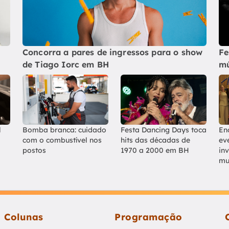
Concorra a pares de ingressos para o show
Fe
de Tiago Iorc em BH
mú
l
Bomba branca: cuidado
Festa Dancing Days toca
En
com o combustível nos
hits das décadas de
ev
postos
1970 a 2000 em BH
in
mu
Colunas
Programação