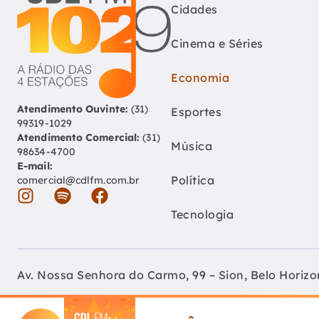
Cidades
Cinema e Séries
Economia
Atendimento Ouvinte:
(31)
Esportes
99319-1029
Atendimento Comercial:
(31)
Música
98634-4700
E-mail:
Política
comercial@cdlfm.com.br
Tecnologia
Av. Nossa Senhora do Carmo, 99 – Sion, Belo Horiz
Fundação Educativa Cultural Câmara De Dirigentes 