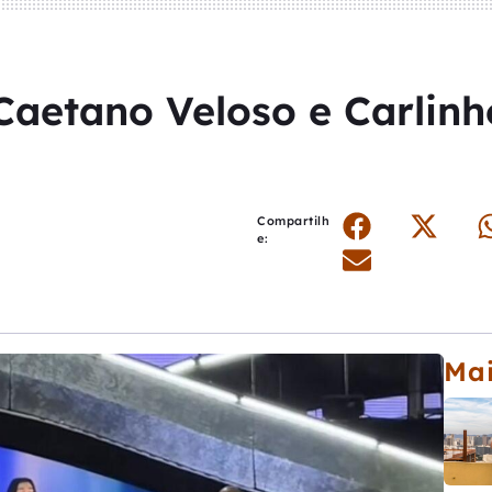
Caetano Veloso e Carlin
Compartilh
e:
Mai