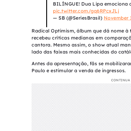
BILÍNGUE! Dua Lipa emociona c
pic.twitter.com/gq6RPcxJLj
— SB (@SeriesBrasil)
November 1
Radical Optimism, álbum que dá nome à t
recebeu críticas medianas em comparação
cantora. Mesmo assim, o show atual mant
lado das faixas mais conhecidas do catál
Antes da apresentação, fãs se mobilizara
Paulo e estimular a venda de ingressos.
CONTINUA 