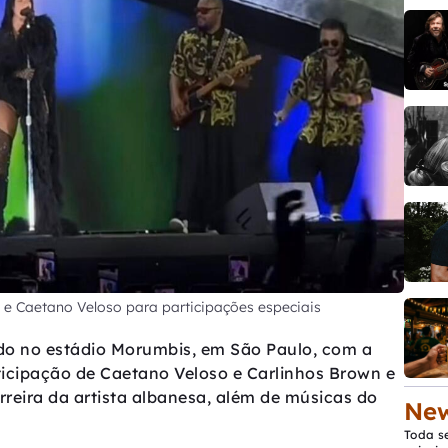
 e Caetano Veloso para participações especiais
do no estádio Morumbis, em São Paulo, com a
ticipação de Caetano Veloso e Carlinhos Brown e
rreira da artista albanesa, além de músicas do
New
Toda s