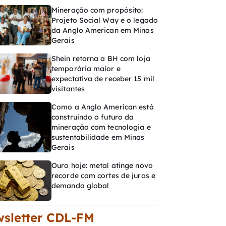
Mineração com propósito:
Projeto Social Way e o legado
da Anglo American em Minas
Gerais
Shein retorna a BH com loja
temporária maior e
expectativa de receber 15 mil
visitantes
Como a Anglo American está
construindo o futuro da
mineração com tecnologia e
sustentabilidade em Minas
Gerais
Ouro hoje: metal atinge novo
recorde com cortes de juros e
demanda global
sletter CDL-FM