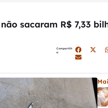
 não sacaram R$ 7,33 bil
Compartilh
e:
Ma