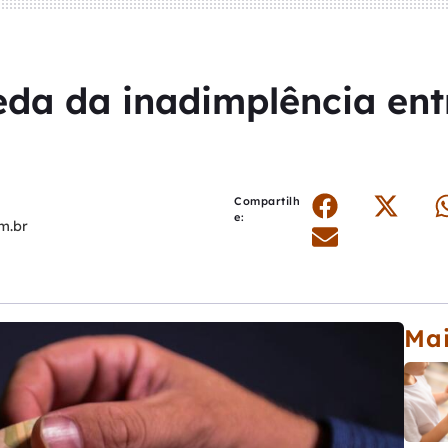
da da inadimplência ent
Compartilh
e:
m.br
Mai