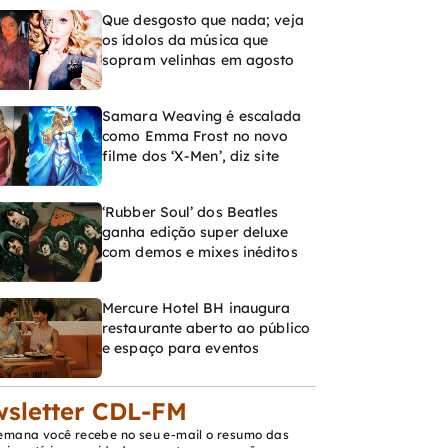
Que desgosto que nada; veja
os ídolos da música que
sopram velinhas em agosto
Samara Weaving é escalada
como Emma Frost no novo
filme dos ‘X-Men’, diz site
‘Rubber Soul’ dos Beatles
ganha edição super deluxe
com demos e mixes inéditos
Mercure Hotel BH inaugura
restaurante aberto ao público
e espaço para eventos
sletter CDL-FM
emana você recebe no seu e-mail o resumo das